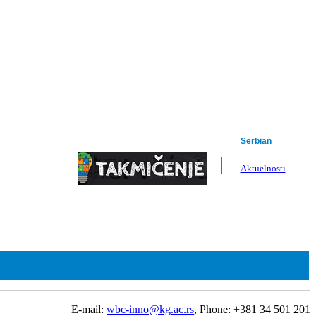
Serbian
English
Aktuelnosti
E-mail:
wbc-inno@kg.ac.rs
, Phone: +381 34 501 201