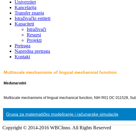
Univerzitet
Kancelarija
Transfer znanja
Istraživački entiteti
Kapaciteti
Istraživači
Resursi
Projekti
Pretraga
Napredna pretraga
Kontakt
Multiscale mechanisms of lingual mechanical function
Međunarodni
Multiscale mechanisms of lingual mechanical function, NIH R01 DC 011528, Subc
Grupa za matematičko modeliranje i računarske simulacije
Copyright © 2014-2016 WBCInno. All Rights Reserved