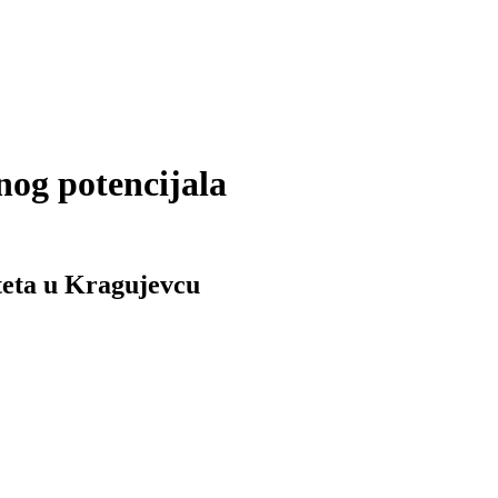
nog potencijala
teta u Kragujevcu