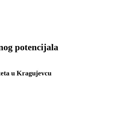
nog potencijala
teta u Kragujevcu