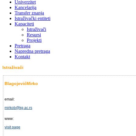
Univerzitet
Kancelarija
Transfer znanja
Istraživački entiteti
Kapaciteti
Istraživači
Resursi
Projekti
Pretraga
Napredna pretraga
Kontakt
Istraživači
BlagojevićMirko
email:
mirkob@kg.ac.rs
www:
visit page