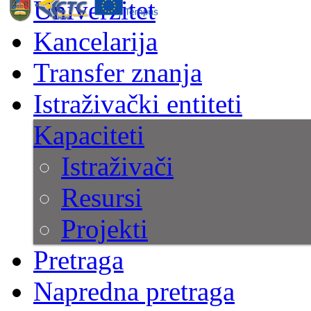
Univerzitet
Kancelarija
Transfer znanja
Istraživački entiteti
Kapaciteti
Istraživači
Resursi
Projekti
Pretraga
Napredna pretraga