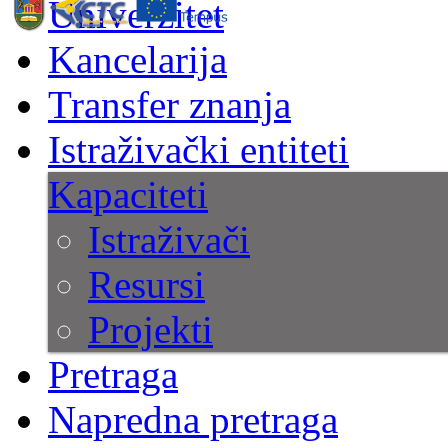
Univerzitet
Kancelarija
Transfer znanja
Istraživački entiteti
Kapaciteti
Istraživači
Resursi
Projekti
Pretraga
Napredna pretraga