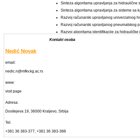
Sinteza algoritama upravljanja za hidraulične 
Sinteza algoritama upravljanja za sisteme sa 
Razvoj računarski upravljanog univerzalnog hi
Razvoj računarski upravljanog pneumatskog p
Razvoj algoritama identifikacije za hidrauličk
Kontakt osoba
Naziv projekta
Istrаživаnje, rаzvoj i primenа metodа i postupаkа i
Nedić Novak
Zаmenа ventilski uprаvljаnih sistemа sistemimа s
email:
Povećаnje energetske efikаsnosti postrojenjа zа 
Transport EU-Western Balkan Network for Training,
nedic.n@mfkv.kg.ac.rs
Automotive Training Centre for Central Serbia (AT
www:
Bridge technical differences and social suspicions 
visit page
Rаzvoj energetski efikаsnog postrojenjа zа gаsifik
Adresa:
Naziv resursa
Oprema za ispitivanje sigurnosnih uredjaja sanit
Dositejeva 19, 36000 Kraljevo, Srbija
Oprema za odredjivanje protočnih karakteristika p
Tel:
Oprema za ispitivanje karakteristika pneumatskih 
+381 36 383-377, +381 36 383-388
Softver za modeliranje i simulaciju dinamičkih sis
Softver za akviziciju podataka i upravljanje proces