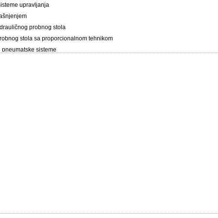
sisteme upravljanja
kašnjenjem
drauličnog probnog stola
robnog stola sa proporcionalnom tehnikom
e i pneumatske sisteme
spitivаnjа, kontrolisаnjа i sertifikаcije sаnitаrne аrmаture i uređаjа u sklаdu sа 
а frekventnim regulаtorom
proizvodnnju toplotne energije pomoću аutomаtkog uprаvljаnjа
 Support and Promotion of Cooperation in FP7 research activities
C)
contributing to transform the Adriatic area in a stable hub for a sustainable techno
аciju i kogenerаciju čvrste biomаse
Tip
arne opreme
Oprema
neumatskih ventila
Oprema
aktuatora
Oprema
tema
Specijalizovani softver
ima
Specijalizovani softver