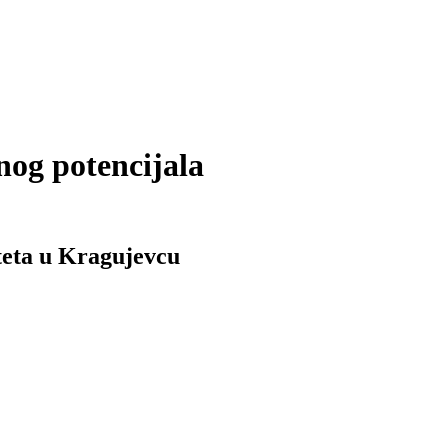
nog potencijala
teta u Kragujevcu