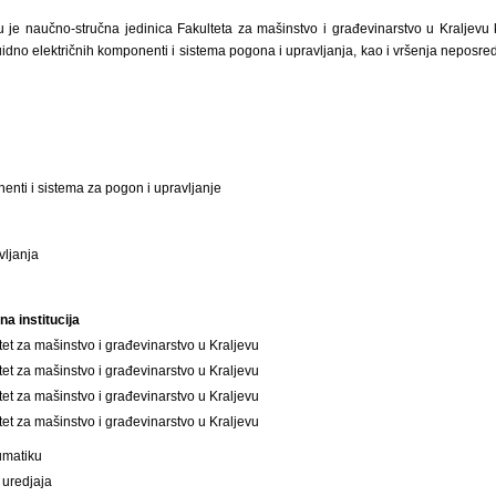
ku je naučno-stručna jedinica Fakulteta za mašinstvo i građevinarstvo u Kraljevu
fluidno električnih komponenti i sistema pogona i upravljanja, kao i vršenja neposre
nti i sistema za pogon i upravljanje
vljanja
na institucija
tet za mašinstvo i građevinarstvo u Kraljevu
tet za mašinstvo i građevinarstvo u Kraljevu
tet za mašinstvo i građevinarstvo u Kraljevu
tet za mašinstvo i građevinarstvo u Kraljevu
eumatiku
 uredjaja