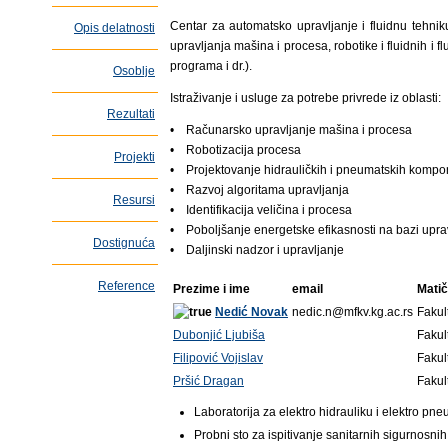
​Centar za automatsko upravljanje i fluidnu tehni
Opis delatnosti
upravljanja mašina i procesa, robotike i fluidnih i 
programa i dr.).
Osoblje
Istraživanje i usluge za potrebe privrede iz oblasti:
Rezultati
• Računarsko upravljanje mašina i procesa
• Robotizacija procesa
Projekti
• Projektovanje hidrauličkih i pneumatskih kompone
• Razvoj algoritama upravljanja
Resursi
• Identifikacija veličina i procesa
• Poboljšanje energetske efikasnosti na bazi upra
Dostignuća
• Daljinski nadzor i upravljanje
Reference
Prezime i ime
email
Matič
Nedić Novak
nedic.n@mfkv.kg.ac.rs
Fakul
Dubonjić Ljubiša
Fakul
Filipović Vojislav
Fakul
Pršić Dragan
Fakul
Laboratorija za elektro hidrauliku i elektro pn
Probni sto za ispitivanje sanitarnih sigurnosnih