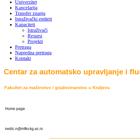
Univerzitet
Kancelarija
Transfer znanja
Istraživački entiteti
Kapaciteti
Istraživači
Resursi
Projekti
Pretraga
Napredna pretraga
Kontakt
Centar za automatsko upravljanje i fl
Fakultet za mašinstvo i građevinarstvo u Kraljevu
Home page
nedic.n@mfkv.kg.ac.rs