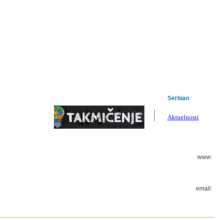
Serbian
English
Aktuelnosti
www:
email: