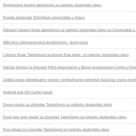
Regiionalno finalno takmičenje za najbolju studentsku ideju
Poseta studenata Tehničkom univerzitetu u Gracu
Održano lokalno finale takmičenja za najbolju studentsku ideju na Univerzitetu 
WBCInno internacionalna konferencija - drugi poziv
Lokalno finale Takmičenja sa temom Rak dojke, za najbolju studentsku ideju
Održan trening za Elevator Pitch prezentacije u Biznis Inovacionom Centru u Kr
Zaštita prava intelektualne svojine i pretraživanje patentnih baza kao izvora novi
Android and iOS Game Hacks
Druga obuka za učesnike Takmičenja za najbolju studentsku ideju
Drugi deo prve obuke za učesnike Takmičenja za najbolju studentsku ideju
Prva obuka za učesnike Takmičenja za najbolju studentsku ideju