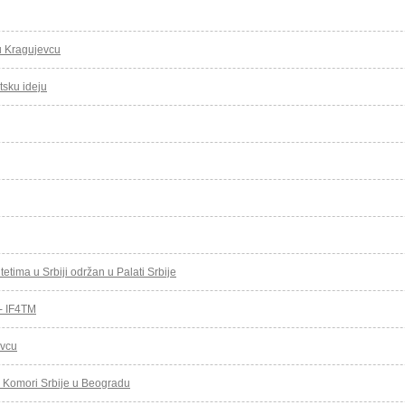
 u Kragujevcu
tsku ideju
tetima u Srbiji održan u Palati Srbije
- IF4TM
evcu
j Komori Srbije u Beogradu