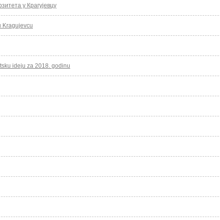
зитета у Крагујевцу
 u Kragujevcu
ntsku ideju za 2018. godinu