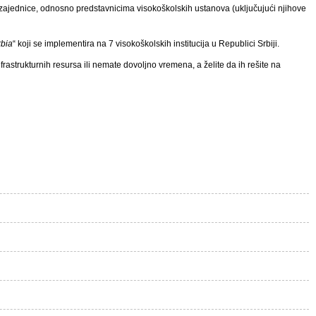
zajednice, odnosno predstavnicima visokoškolskih ustanova (uključujući njihove
rbia
“ koji se implementira na 7 visokoškolskih institucija u Republici Srbiji.
nfrastrukturnih resursa ili nemate dovoljno vremena, a želite da ih rešite na