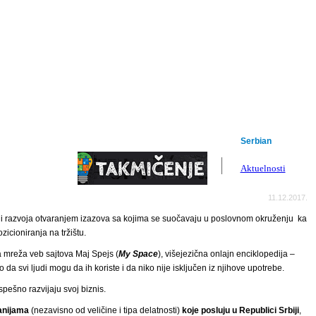
Serbian
English
Aktuelnosti
11.12.2017.
ja i razvoja otvaranjem izazova sa kojima se suočavaju u poslovnom okruženju ka
cioniranja na tržištu.
a mreža veb sajtova Maj Spejs (
M
y Space
), višejezična onlajn enciklopedija –
ko da svi ljudi mogu da ih koriste i da niko nije isključen iz njihove upotrebe.
spešno razvijaju svoj biznis.
nijama
(nezavisno od veličine i tipa delatnosti)
koje posluju u Republici Srbiji
,