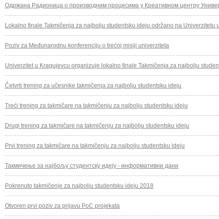
Одржана Радионица о производним процесима у Креативном центру Универ
Lokalno finale Takmičenja za najbolju studentsku ideju održano na Univerzitetu
Poziv za Međunarodnu konferenciju o trećoj misiji univerziteta
Univerzitet u Kragujevcu organizuje lokalno finale Takmičenja za najbolju stude
Četvrti trening za učesnike takmičenja za najbolju studentsku ideju
Treći trening za takmičare na takmičenju za najbolju studentsku ideju
Drugi trening za takmičare na takmičenju za najbolju studentsku ideju
Prvi trening za takmičare na takmičenju za najbolju studentsku ideju
Такмичење за најбољу студентску идеју - информативни дани
Pokrenuto takmičenje za najbolju studentsku ideju 2018
Otvoren prvi poziv za prijavu PoC projekata