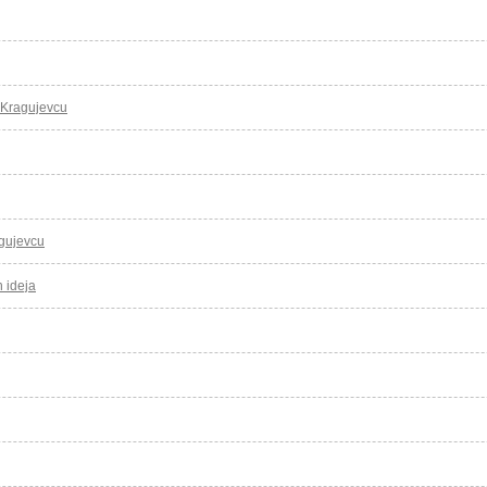
u Kragujevcu
agujevcu
h ideja