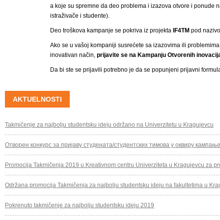
a koje su spremne da deo problema i izazova otvore i ponude n
istraživače i studente).
Deo troškova kampanje se pokriva iz projekta
IF4TM
pod naziv
Ako se u vašoj kompaniji susrećete sa izazovima ili problemima, bi
inovativan način,
p
rijavite se na Kampanju Otvorenih inovacij
Da bi ste se prijavili potrebno je da se popunjeni prijavni formula
AKTUELNOSTI
Takmičenje za najbolju studentsku ideju održano na Univerzitetu u Kragujevcu
Отворен конкурс за пријаву студената/студентских тимова у оквиру кампање
Promocija Takmičenja 2019 u Kreativnom centru Univerziteta u Kragujevcu za pre
Održana promocija Takmičenja za najbolju studentsku ideju na fakultetima u Kr
Pokrenuto takmičenje za najbolju studentsku ideju 2019