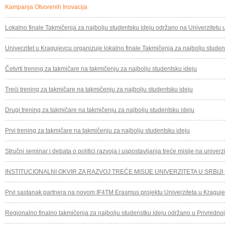
Kampanja Otvorenih Inovacija
Lokalno finale Takmičenja za najbolju studentsku ideju održano na Univerzitetu
Univerzitet u Kragujevcu organizuje lokalno finale Takmičenja za najbolju studen
Četvrti trening za takmičare na takmičenju za najbolju studentsku ideju
Treći trening za takmičare na takmičenju za najbolju studentsku ideju
Drugi trening za takmičare na takmičenju za najbolju studentsku ideju
Prvi trening za takmičare na takmičenju za najbolju studentsku ideju
Stručni seminar i debata o politici razvoja i uspostavljanja treće misije na univerzi
INSTITUCIONALNI OKVIR ZA RAZVOJ TREĆE MISIJE UNIVERZITETA U SRBIJI 
Prvi sastanak partnera na novom IF4TM Erasmus projektu Univerziteta u Kraguj
Regionalno finalno takmičenja za najbolju studenstku ideju održano u Privredno