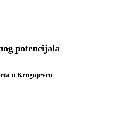
nog potencijala
teta u Kragujevcu