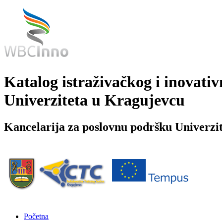
Katalog istraživačkog i inovativ
Univerziteta u Kragujevcu
Kancelarija za poslovnu podršku Univerzi
Početna