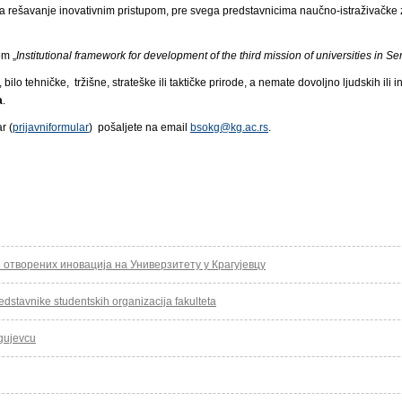
a rešavanje inovativnim pristupom, pre svega predstavnicima naučno-istraživačke 
om „
Institutional framework for development of the third mission of universities in Se
lo tehničke, tržišne, strateške ili taktičke prirode, a nemate dovoljno ljudskih ili i
a
.
r (
prijavniformular
) pošaljete na email
bsokg@kg.ac.rs
.
 отворених иновација на Универзитету у Крагујевцу
dstavnike studentskih organizacija fakulteta
agujevcu