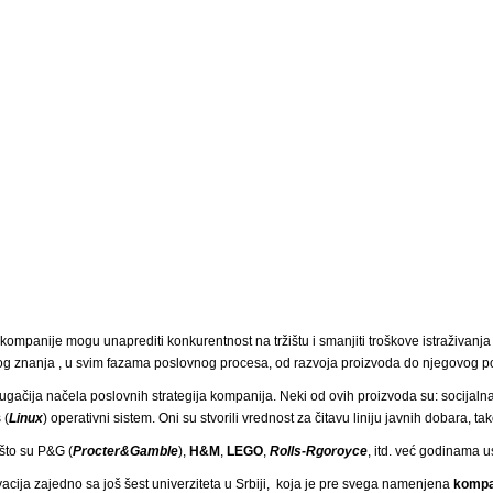
ompanije mogu unaprediti konkurentnost na tržištu i smanjiti troškove istraživan
g znanja , u svim fazama poslovnog procesa, od razvoja proizvoda do njegovog pozi
rugačija načela poslovnih strategija kompanija. Neki od ovih proizvoda su: socijaln
 (
Linux
) operativni sistem. Oni su stvorili vrednost za čitavu liniju javnih dobara, ta
što su P&G (
Procter&Gamble
),
H&M
,
LEGO
,
Rolls-Rgoroyce
, itd. već godinama u
cija zajedno sa još šest univerziteta u Srbiji, koja je pre svega namenjena
kompa