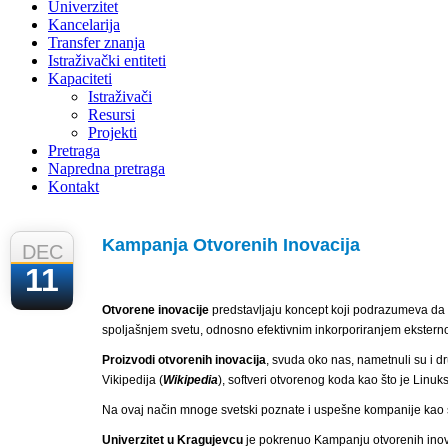
Univerzitet
Kancelarija
Transfer znanja
Istraživački entiteti
Kapaciteti
Istraživači
Resursi
Projekti
Pretraga
Napredna pretraga
Kontakt
Kampanja Otvorenih Inovacija
DEC
11
Otvorene inovacije
predstavljaju koncept koji podrazumeva da k
spoljašnjem svetu, odnosno efektivnim inkorporiranjem eksterno
Proizvodi otvorenih inovacija
, svuda oko nas, nametnuli su i d
Vikipedija (
Wikipedia
), softveri otvorenog koda kao što je Linuks
Na ovaj način mnoge svetski poznate i uspešne kompanije kao 
Univerzitet u Kragujevcu
je pokrenuo Kampanju otvorenih inova