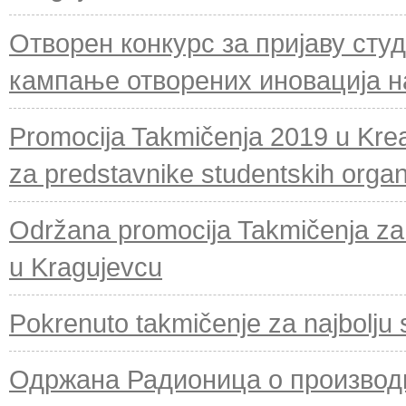
Отворен конкурс за пријаву сту
кампање отворених иновација на
Promocija Takmičenja 2019 u Krea
za predstavnike studentskih organi
Održana promocija Takmičenja za n
u Kragujevcu
Pokrenuto takmičenje za najbolju 
Одржана Радионица о производ